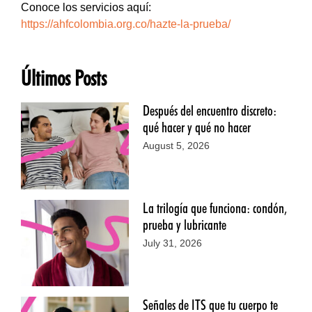
Conoce los servicios aquí:
https://ahfcolombia.org.co/hazte-la-prueba/
Últimos Posts
Después del encuentro discreto:
qué hacer y qué no hacer
August 5, 2026
La trilogía que funciona: condón,
prueba y lubricante
July 31, 2026
Señales de ITS que tu cuerpo te