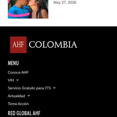
May 27, 2026
MENU
Conoce AHF
VIH
Servicio Gratuito para ITS
Actualidad
Toma Acción
RED GLOBAL AHF