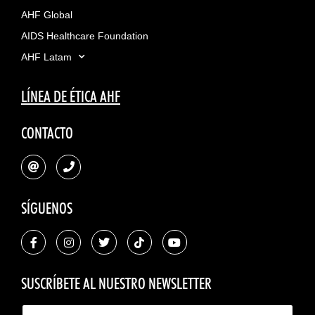
AHF Global
AIDS Healthcare Foundation
AHF Latam
LÍNEA DE ÉTICA AHF
CONTACTO
SÍGUENOS
SUSCRÍBETE AL NUESTRO NEWSLETTER