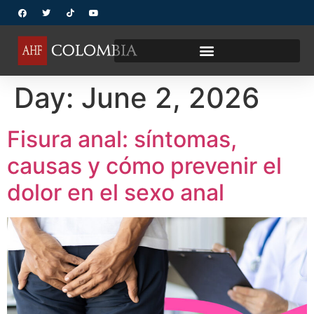
Day:
June 2, 2026
Fisura anal: síntomas,
causas y cómo prevenir el
dolor en el sexo anal