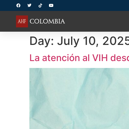
Day:
July 10, 202
La atención al VIH des